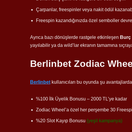
Çarpanlar, freespinler veya nakit ödül kazanabi
Freespin kazandığınızda özel semboller devre
Ayrıca bazı dönüşlerde rastgele etkinleşen
Burç
yayılabilir ya da wild’lar ekranın tamamına sıçray
Berlinbet Zodiac Whee
Berlinbet
kullanıcıları bu oyunda şu avantajlardan
%100 İlk Üyelik Bonusu – 2000 TL’ye kadar
Zodiac Wheel’a özel her perşembe 30 Freesp
%20 Slot Kayıp Bonusu
(yeşil kampanya)