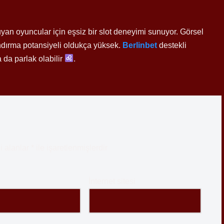
duyan oyuncular için eşsiz bir slot deneyimi sunuyor. Görsel
ndırma potansiyeli oldukça yüksek.
Berlinbet
destekli
 da parlak olabilir
.
i alanlar
*
ile işaretlenmişlerdir
*
İnternet sitesi