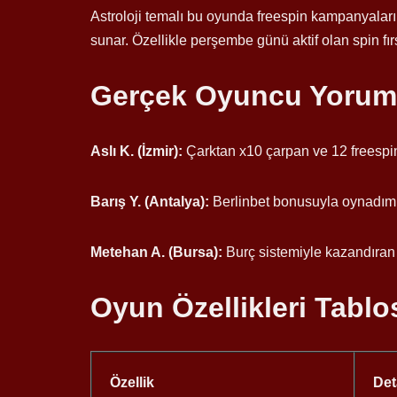
Astroloji temalı bu oyunda freespin kampanyaları,
sunar. Özellikle perşembe günü aktif olan spin fır
Gerçek Oyuncu Yoruml
Aslı K. (İzmir):
Çarktan x10 çarpan ve 12 freespi
Barış Y. (Antalya):
Berlinbet bonusuyla oynadım. 
Metehan A. (Bursa):
Burç sistemiyle kazandıran 
Oyun Özellikleri Tablo
Özellik
Det