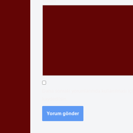
Yorum
*
Daha sonraki yorumlarımda kullanılması içi
kaydedilsin.