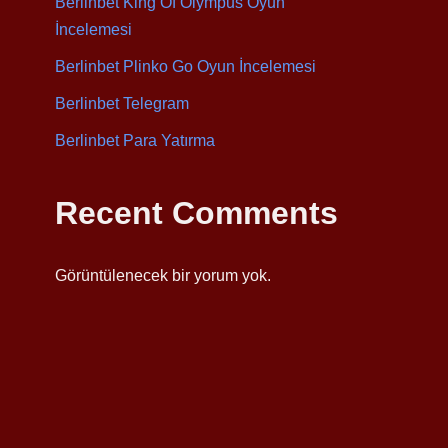
Berlinbet King Of Olympus Oyun
İncelemesi
Berlinbet Plinko Go Oyun İncelemesi
Berlinbet Telegram
Berlinbet Para Yatırma
Recent Comments
Görüntülenecek bir yorum yok.