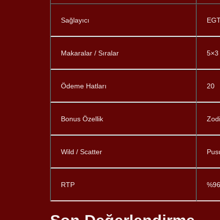
Sağlayıcı
EGT 
Makaralar / Sıralar
5×3
Ödeme Hatları
20
Bonus Özellik
Zodi
Wild / Scatter
Pusu
RTP
%96