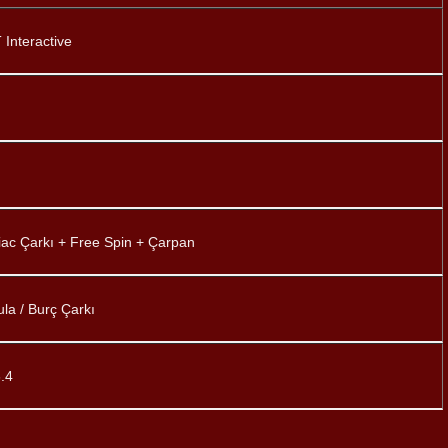
Interactive
ac Çarkı + Free Spin + Çarpan
la / Burç Çarkı
.4